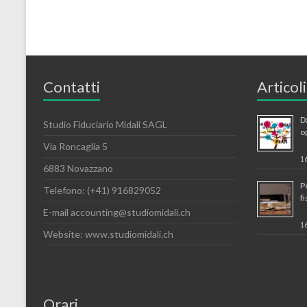
Contatti
Articoli
Da
Studio Fiduciario Midali SAGL
o
Via Roncaglia 5
1
6883 Novazzano
P
Telefono: (+41) 916829052
f
E-mail accounting@studiomidali.ch
1
Website: www.studiomidali.ch
Orari