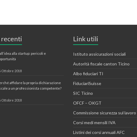
 recenti
Link utili
ll’idea alla startup: pericoli e
Istituto assicurazioni sociali
pportunità
Autorità fiscale canton Ticino
6 Ottobre 2018
Albo fiduciari TI
erché affidare la propria dichiarazione
FiduciariSuisse
iscale a un professionista competente?
SIC Ticino
6 Ottobre 2018
OFCF – OKGT
Commissione sicurezza sul lavoro
Corsi medi mensili IVA
Listini dei corsi annuali AFC